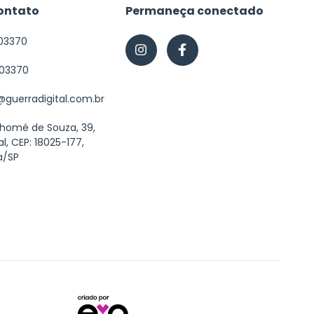
ontato
Permaneça conectado
03370
603370
guerradigital.com.br
Thomé de Souza, 39,
al, CEP: 18025-177,
a/SP