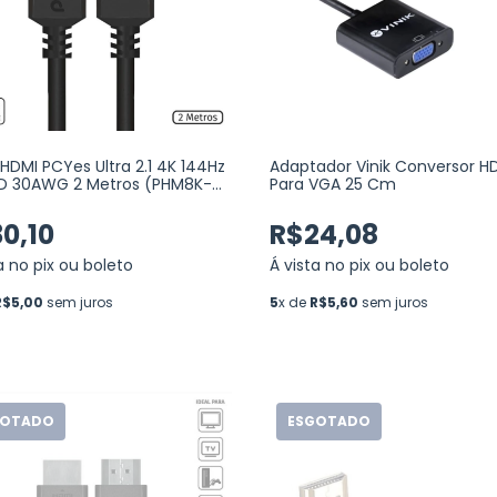
HDMI PCYes Ultra 2.1 4K 144Hz
Adaptador Vinik Conversor H
D 30AWG 2 Metros (PHM8K-
Para VGA 25 Cm
0,10
R$24,08
a no pix ou boleto
Á vista no pix ou boleto
R$5,00
sem juros
5
x de
R$5,60
sem juros
GOTADO
ESGOTADO