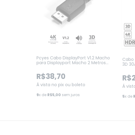
Pcyes Cabo DisplayPort V1.2 Macho
Cabo 
para Displayport Macho 2 Metros
3D 30
Pcyes (PDPM-2)
R$38,70
R$2
Á vista no pix ou boleto
Á vist
9
x de
R$5,00
sem juros
5
x de