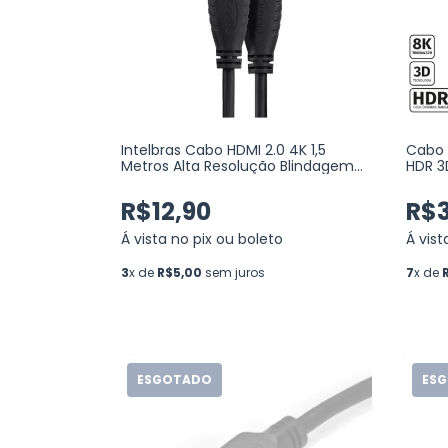
Intelbras Cabo HDMI 2.0 4K 1,5
Cabo 
Metros Alta Resolução Blindagem
HDR 3
Tripla (CH2015)
2)
R$12,90
R$3
Á vista no pix ou boleto
Á vist
3
x de
R$5,00
sem juros
7
x de
ESGOTADO
ES