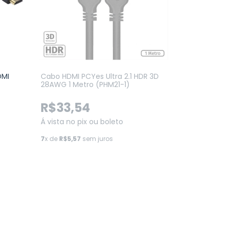
DMI
Cabo HDMI PCYes Ultra 2.1 HDR 3D
28AWG 1 Metro (PHM21-1)
R$33,54
Á vista no pix ou boleto
7
x de
R$5,57
sem juros