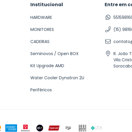
Institucional
Entre em c
HARDWARE
55159816
MONITORES
(15) 981
CADEIRAS
contato@
Seminovos / Open BOX
R. João 
Vila Crist
Kit Upgrade AMD
Sorocab
Water Cooler Dynatron 2U
Periféricos