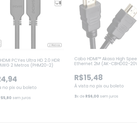
Cabo HDMI™ Akasa High Spe
HDMI PCYes Ultra HD 2.0 HDR
Ethernet 2M (AK-CBHD02-20
AWG 2 Metros (PHM20-2)
R$15,48
4,94
Á vista no pix ou boleto
a no pix ou boleto
3
x de
R$6,00
sem juros
R$5,80
sem juros