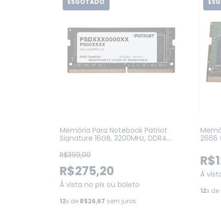
ESGOTADO
ES
Memória Para Notebook Patriot
Memór
Signature 16GB, 3200MHz, DDR4
2666 
CL22 1.2V Para Notebook
DIMM 
(PSD416G320081S)
R$399,00
R$1
R$275,20
Á vist
Á vista no pix ou boleto
12
x de
12
x de
R$26,67
sem juros