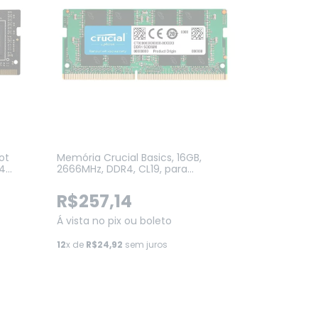
ot
Memória Crucial Basics, 16GB,
R4
2666MHz, DDR4, CL19, para
Notebook (CB16GS2666)
R$257,14
Á vista no pix ou boleto
12
x de
R$24,92
sem juros