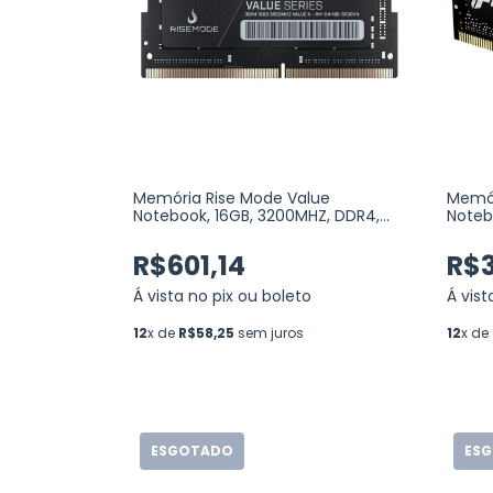
Memória Rise Mode Value
Memór
Notebook, 16GB, 3200MHZ, DDR4,
Noteb
CL22 (RM-D4-16G-3200VN)
CL20 
R$601,14
R$3
Á vista no pix ou boleto
Á vist
12
x de
R$58,25
sem juros
12
x de
ESGOTADO
ES