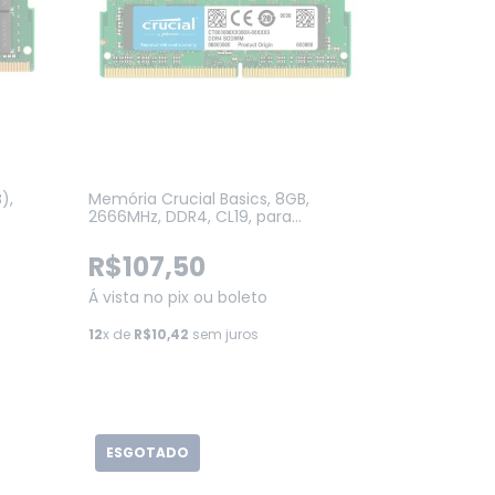
),
Memória Crucial Basics, 8GB,
2666MHz, DDR4, CL19, para
Notebook (CB8GS2666)
R$107,50
Á vista no pix ou boleto
12
x de
R$10,42
sem juros
ESGOTADO