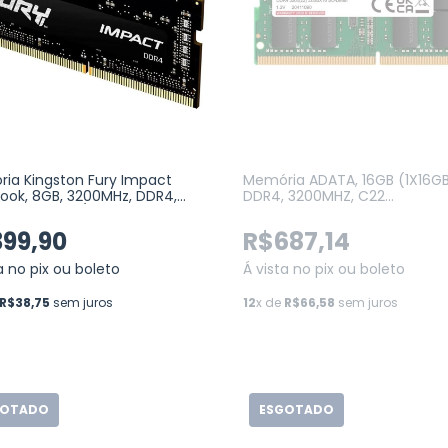
ia Kingston Fury Impact
Memória ADATA, 16GB (1X16GB
ook, 8GB, 3200MHz, DDR4,
DDR4, 3200MHZ, C22
(KF432S20IB/8)
(AD4S320016G22-SGN)
99,90
R$687,14
a no pix ou boleto
Á vista no pix ou boleto
R$38,75
sem juros
12
x de
R$66,58
sem juros
GOTADO
ESGOTADO