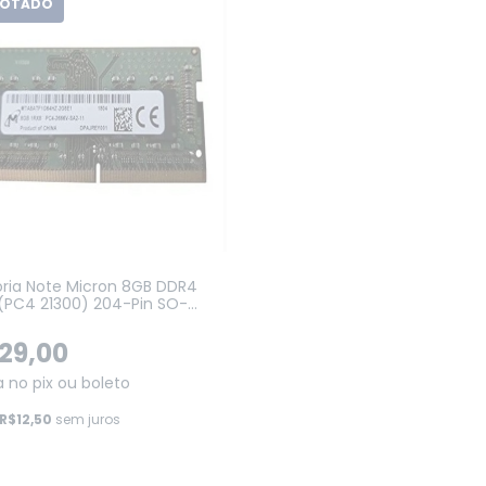
GOTADO
ia Note Micron 8GB DDR4
(PC4 21300) 204-Pin SO-
(MTA8ATF1G64HZ-2G6E1)
29,00
a no pix ou boleto
R$12,50
sem juros