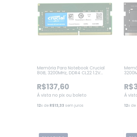
Memória Para Notebook Crucial
Memór
8GB, 3200MHz, DDR4 CL22 1.2V
3200M
(CB8GS3200)
Note
R$137,60
R$3
Á vista no pix ou boleto
Á vist
12
x de
R$13,33
sem juros
12
x de