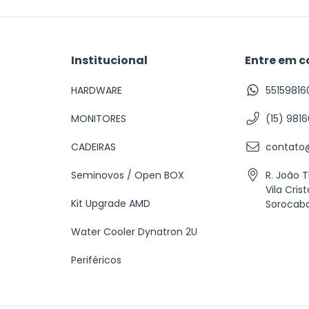
Institucional
Entre em c
HARDWARE
55159816
MONITORES
(15) 981
CADEIRAS
contato@
Seminovos / Open BOX
R. João 
Vila Crist
Kit Upgrade AMD
Sorocab
Water Cooler Dynatron 2U
Periféricos