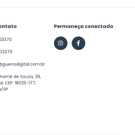
ontato
Permaneça conectado
03370
603370
guerradigital.com.br
Thomé de Souza, 39,
al, CEP: 18025-177,
a/SP