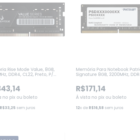
ia Rise Mode Value, 8GB,
Memória Para Notebook Patri
Hz, DDR4, CL22, Preto, P/
Signature 8GB, 3200MHz, DD
book (RM-D4-8G-3200VN)
CL22 1.2V Para Notebook
(PSD48G32002S)
43,14
R$171,14
a no pix ou boleto
Á vista no pix ou boleto
R$33,25
sem juros
12
x de
R$16,58
sem juros