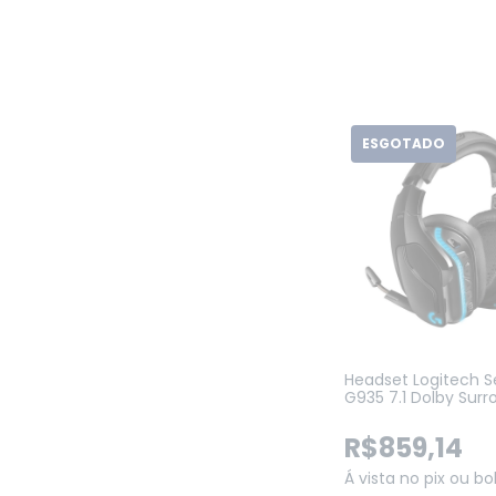
ESGOTADO
Headset Logitech S
G935 7.1 Dolby Sur
LIGHTSYNC para PC,
PlayStation, Xbox e
R$859,14
(981-000742)
Á vista no pix ou bo