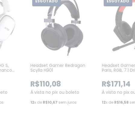
ESGOTADO
ESGOTADO
G S,
Headset Gamer Redragon
Headset Gamer
Branco
Scylla H901
Paris, RGB, 7.1 
W)
Preto (H390-RG
R$110,08
R$171,14
leto
Á vista no pix ou boleto
Á vista no pix o
os
12
x de
R$10,67
sem juros
12
x de
R$16,58
sem