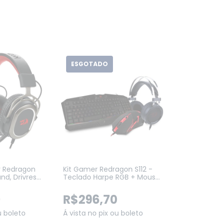
ESGOTADO
 Redragon
Kit Gamer Redragon S112 -
und, Drivres
Teclado Harpe RGB + Mouse
Centrophorus + Headset
Scylla + Mousepad Gamer
0
R$296,70
u boleto
Á vista no pix ou boleto