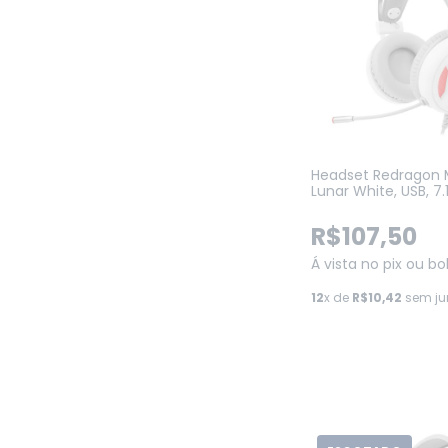
Headset Redragon 
Lunar White, USB, 7.1
Driver 50mm, Plug A
Branco (H210W)
R$107,50
Á vista no pix ou bo
12
x de
R$10,42
sem ju