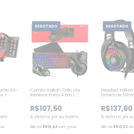
ESGOTADO
ESGOTADO
arter EG-
Combo Kalkan Odin Lite
Headset Kalkan 
se +
Rainbow Preto 4 Em 1
Drivers de 50mm,
et
Teclado + Mouse + Headset
Surround, Pret
+ Mousepad (KLK00060)
R$107,50
R$137,60
leto
Á vista no pix ou boleto
Á vista no pix o
ros
12
x de
R$10,42
sem juros
12
x de
R$13,33
sem