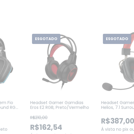
ESGOTADO
ESGOTADO
em Fio
Headset Gamer Gamdias
Headset Gamer
round RGB
Eros E2 RGB, Preto/Vermelho
Helios, 7.1 Surro
50mm (H710)
 Switch
R$210,00
R$387,0
R$162,54
leto
Á vista no pix o