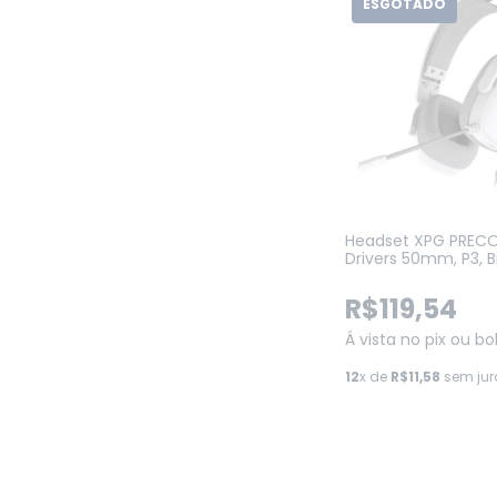
ESGOTADO
Headset XPG PRECO
Drivers 50mm, P3, 
(PRECOG S-WHCW
R$119,54
Á vista no pix ou bo
12
x de
R$11,58
sem jur