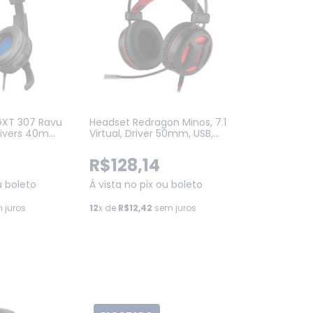
GXT 307 Ravu
Headset Redragon Minos, 7.1
rivers 40mm,
Virtual, Driver 50mm, USB,
250-02)
Preto e Vermelho (H210)
R$128,14
u boleto
Á vista no pix ou boleto
 juros
12
x de
R$12,42
sem juros