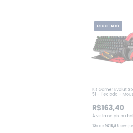
ESGOTADO
Kit Gamer Evolut St
51 - Teclado + Mou
Mousepad + Heads
R$163,40
Á vista no pix ou bo
12
x de
R$15,83
sem ju