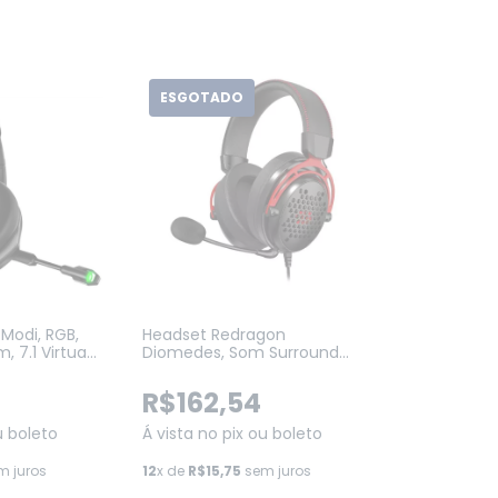
ESGOTADO
Modi, RGB,
Headset Redragon
 7.1 Virtual
Diomedes, Som Surround
o (KLK00024)
7.1, Drivers 53mm, Preto
(H388)
R$162,54
u boleto
Á vista no pix ou boleto
 juros
12
x de
R$15,75
sem juros