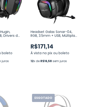
Hugin,
Headset Galax Sonar-04,
, Drivers de
RGB, 3.5mm + USB, Múltiplas
LK00021)
Plataformas, Black
(HGS045CSRGBB0)
R$171,14
u boleto
Á vista no pix ou boleto
 juros
12
x de
R$16,58
sem juros
ESGOTADO