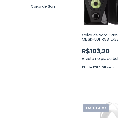
Caixa de Som
Caixa de Som Game
ME SK-501, RGB, 2x3
(SK-501)
R$103,20
Á vista no pix ou bo
12
x de
R$10,00
sem ju
ESGOTADO