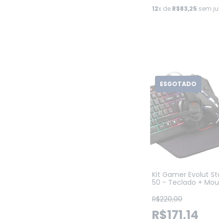
12
x de
R$83,25
sem ju
ESGOTADO
Kit Gamer Evolut St
50 - Teclado + Mou
Mousepad + Heads
R$220,00
R$171,14