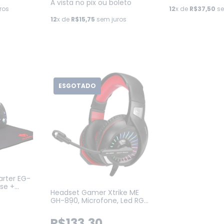
Á vista no pix ou boleto
ros
12
x de
R$37,50
se
12
x de
R$15,75
sem juros
ESGOTADO
arter EG-
se +
Headset Gamer Xtrike ME
et
GH-890, Microfone, Led RGB,
Preto/Vermelho (GH-890)
R$133,30