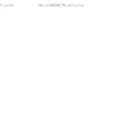
m juros
12
x de
R$28,75
sem juros