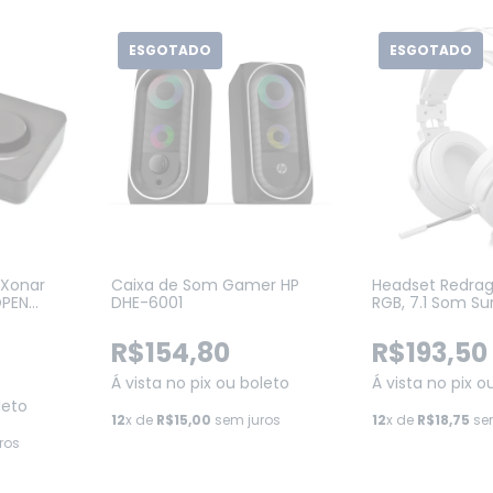
ESGOTADO
ESGOTADO
 Xonar
Caixa de Som Gamer HP
Headset Redrag
OPEN
DHE-6001
RGB, 7.1 Som Su
Drivers 40mm, 
(H320W-RGB)
R$154,80
R$193,50
Á vista no pix ou boleto
Á vista no pix o
leto
12
x de
R$15,00
sem juros
12
x de
R$18,75
sem
ros