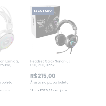
ESGOTADO
on Lamia 2,
Headset Galax Sonar-01,
rround,
USB, RGB, Black
Branco
(HGS015USRGR0)
R$215,00
u boleto
Á vista no pix ou boleto
 juros
12
x de
R$20,83
sem juros