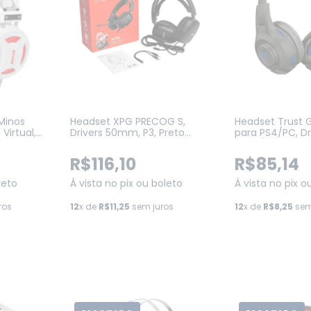
Minos
Headset XPG PRECOG S,
Headset Trust 
 Virtual,
Drivers 50mm, P3, Preto
para PS4/PC, D
nd Play,
(PRECOG S-BKCWW)
Preto/Azul (23
R$116,10
R$85,14
leto
Á vista no pix ou boleto
Á vista no pix o
ros
12
x de
R$11,25
sem juros
12
x de
R$8,25
sem