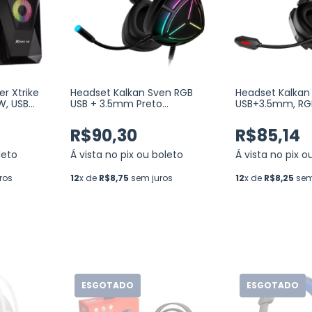
r Xtrike
Headset Kalkan Sven RGB
Headset Kalkan 
W, USB
USB + 3.5mm Preto
USB+3.5mm, RGB
(KLK00053)
50mm, Preto (K
R$90,30
R$85,14
leto
Á vista no pix ou boleto
Á vista no pix o
ros
12
x de
R$8,75
sem juros
12
x de
R$8,25
sem
ESGOTADO
ESGOTADO