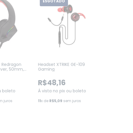
ESGOTADO
 Redragon
Headset XTRIKE GE-109
Driver, 50mm,
Gaming
B)
R$48,16
u boleto
Á vista no pix ou boleto
 juros
11
x de
R$5,09
sem juros