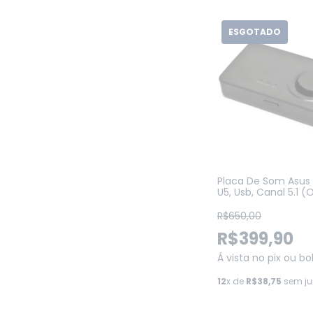
ESGOTADO
Placa De Som Asus
U5, Usb, Canal 5.1 (
BOX)
R$650,00
R$399,90
Á vista no pix ou bo
12
x de
R$38,75
sem ju