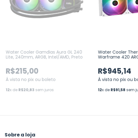
Water Cooler Gamdias Aura GL 240
Water Cooler Ther
Lite, 240mm, ARGB, Intel/AMD, Preto
Warframe 420 AR
BRANCO
R$215,00
R$945,14
Á vista no pix ou boleto
Á vista no pix ou b
12
x de
R$20,83
sem juros
12
x de
R$91,58
sem j
Sobre a loja